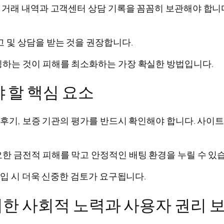
거래 내역과 고객센터 상담 기록을 꼼꼼히 보관해야 합니다
고 및 상담을 받는 것을 권장합니다.
하는 것이 피해를 최소화하는 가장 확실한 방법입니다.
 할 핵심 요소
 후기, 보증 기관의 평가를 반드시 확인해야 합니다. 사이
한 금전적 피해를 막고 안정적인 배팅 환경을 누릴 수 있
입 시 더욱 신중한 검토가 요구됩니다.
위한 사회적 노력과 사용자 권리 