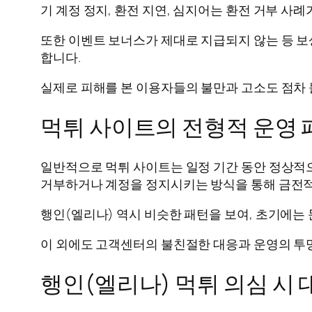
기 계정 정지, 환전 지연, 심지어는 환전 거부 사
또한 이벤트 보너스가 제대로 지급되지 않는 등 보
합니다.
실제로 피해를 본 이용자들의 불만과 고소도 점차 
먹튀 사이트의 전형적 운영 
일반적으로 먹튀 사이트는 일정 기간 동안 정상적으
거부하거나 계정을 정지시키는 방식을 통해 금전적
행인(엘리나) 역시 비슷한 패턴을 보여, 초기에는
이 외에도 고객센터의 불친절한 대응과 운영의 투
행인(엘리나) 먹튀 의심 시 