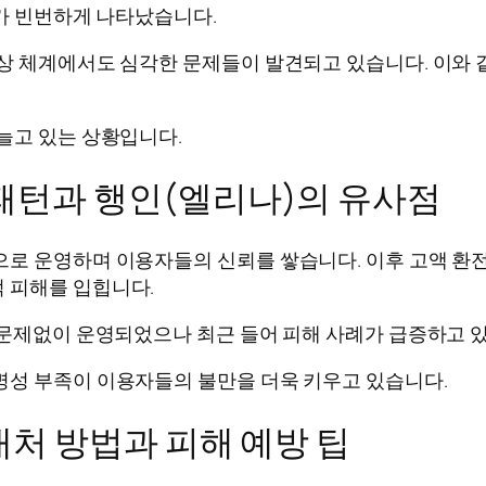
례가 빈번하게 나타났습니다.
상 체계에서도 심각한 문제들이 발견되고 있습니다. 이와 
늘고 있는 상황입니다.
패턴과 행인(엘리나)의 유사점
로 운영하며 이용자들의 신뢰를 쌓습니다. 이후 고액 환전
 피해를 입힙니다.
 문제없이 운영되었으나 최근 들어 피해 사례가 급증하고 
명성 부족이 이용자들의 불만을 더욱 키우고 있습니다.
대처 방법과 피해 예방 팁