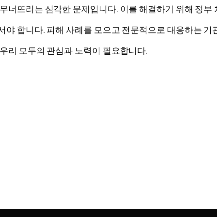
 무너뜨리는 심각한 문제입니다. 이를 해결하기 위해 정부
서야 합니다. 피해 사례를 모으고 전문적으로 대응하는 기
 우리 모두의 관심과 노력이 필요합니다.