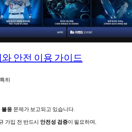
례와 안전 이용 가이드
 특히
 불응
문제가 보고되고 있습니다.
규 가입 전 반드시
안전성 검증
이 필요하며,