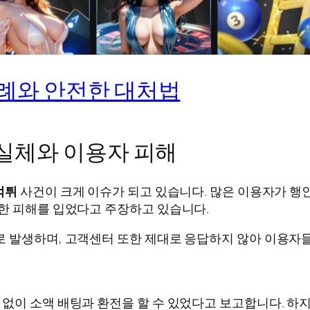
사례와 안전한 대처법
 실체와 이용자 피해
먹튀
사건이 크게 이슈가 되고 있습니다. 많은 이용자가 행
한 피해를 입었다고 주장하고 있습니다.
로 발생하며, 고객센터 또한 제대로 응답하지 않아 이용자
없이 소액 배팅과 환전을 할 수 있었다고 보고합니다. 하