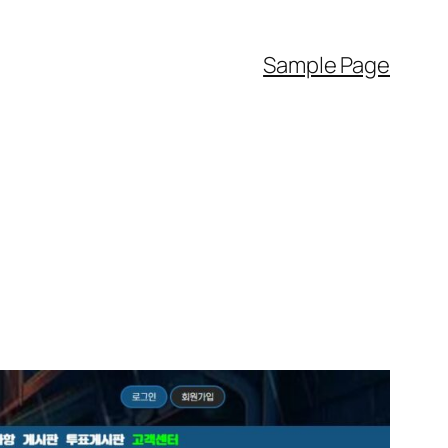
Sample Page