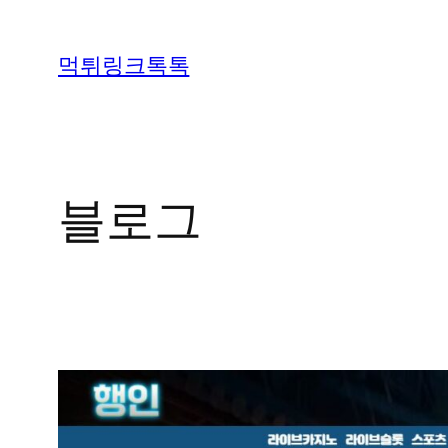
콘
텐
먹튀링크톡톡
츠
로
바
로
블로그
가
기