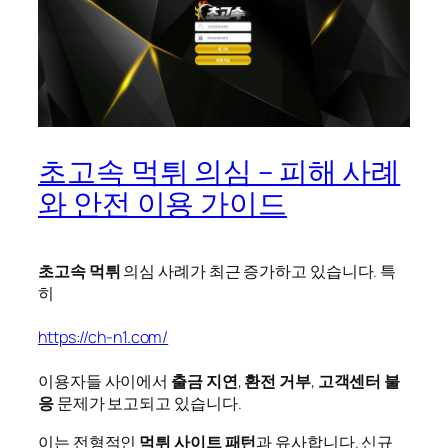
초고속 먹튀 의심 – 피해 사례
와 안전 이용 가이드
초고속 먹튀
의심 사례가 최근 증가하고 있습니다. 특
히
https://ch-n1.com/
이용자들 사이에서
출금 지연
,
환전 거부
,
고객센터 불
응
문제가 보고되고 있습니다.
이는 전형적인
먹튀 사이트 패턴
과 유사합니다. 신규