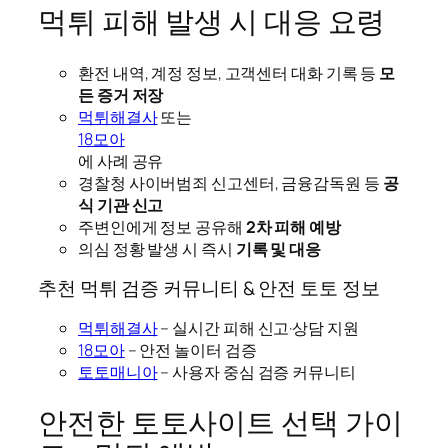
먹튀 피해 발생 시 대응 요령
환전 내역, 계정 정보, 고객센터 대화 기록 등
모
든 증거 저장
먹튀해결사
또는
18모아
에 사례 공유
경찰청 사이버범죄 신고센터, 금융감독원 등
공
식 기관 신고
주변인에게 정보 공유해
2차 피해 예방
의심 정황 발생 시 즉시
기록 및 대응
추천 먹튀 검증 커뮤니티 & 안전 토토 정보
먹튀해결사
– 실시간 피해 신고·상담 지원
18모아
– 안전 놀이터 검증
토토매니아
– 사용자 중심 검증 커뮤니티
안전한 토토사이트 선택 가이