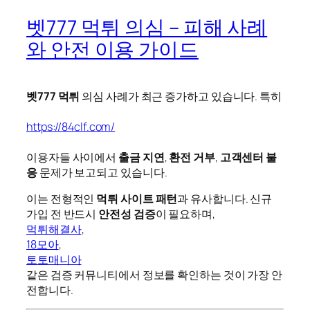
벳777 먹튀 의심 – 피해 사례
와 안전 이용 가이드
벳777 먹튀
의심 사례가 최근 증가하고 있습니다. 특히
https://84clf.com/
이용자들 사이에서
출금 지연
,
환전 거부
,
고객센터 불
응
문제가 보고되고 있습니다.
이는 전형적인
먹튀 사이트 패턴
과 유사합니다. 신규
가입 전 반드시
안전성 검증
이 필요하며,
먹튀해결사
,
18모아
,
토토매니아
같은 검증 커뮤니티에서 정보를 확인하는 것이 가장 안
전합니다.