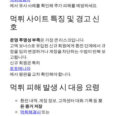
에서 유사 사례를 확인해 추가 피해를 예방하세요.
먹튀 사이트 특징 및 경고 신
호
운영 투명성 부족
은 가장 큰 리스크입니다.
고액 보너스로 유입된 신규 회원에게 환전 단계에서 규
정을 임의 변경하거나 계정을 차단하는 수법이 반복 보
고됩니다.
신규 회원은 특히
토토매니아
에서 평판을 교차 확인해야 합니다.
먹튀 피해 발생 시 대응 요령
환전 내역, 계정 정보, 고객센터 대화 기록 등
모
든 증거 저장
먹튀해결사
또는