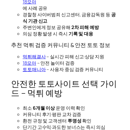
18모아
에 사례 공유
경찰청 사이버범죄 신고센터, 금융감독원 등
공
식 기관 신고
주변인에게 정보 공유해
2차 피해 예방
의심 정황 발생 시 즉시
기록 및 대응
추천 먹튀 검증 커뮤니티 & 안전 토토 정보
먹튀해결사
– 실시간 피해 신고·상담 지원
18모아
– 안전 놀이터 검증
토토매니아
– 사용자 중심 검증 커뮤니티
안전한 토토사이트 선택 가이
드 – 먹튀 예방
최소
6개월 이상
운영 이력 확인
커뮤니티 후기·평판 교차 검증
환전 규정 및 고객센터
투명성
확인
단기간 고수익·과도한 보너스는 즉시 의심