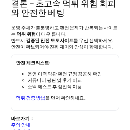
결론 – 초고속 먹튀 위험 회피
와 안전한 베팅
운영 주체가 불분명하고 환전 문제가 반복되는 사이트
는
먹튀 위험
이 매우 큽니다.
반드시
검증된 안전 토토사이트
를 우선 선택하세요.
안전이 확보되어야 진짜 재미와 안심이 함께합니다.
안전 체크리스트:
운영 이력·약관·환전 규정 꼼꼼히 확인
커뮤니티 평판 및 후기 비교
소액 테스트 후 점진적 이용
먹튀 검증 방법
을 먼저 확인하세요。
바로가기：
주의 안내
·