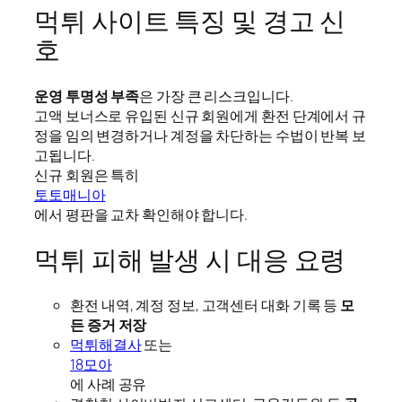
먹튀 사이트 특징 및 경고 신
호
운영 투명성 부족
은 가장 큰 리스크입니다.
고액 보너스로 유입된 신규 회원에게 환전 단계에서 규
정을 임의 변경하거나 계정을 차단하는 수법이 반복 보
고됩니다.
신규 회원은 특히
토토매니아
에서 평판을 교차 확인해야 합니다.
먹튀 피해 발생 시 대응 요령
환전 내역, 계정 정보, 고객센터 대화 기록 등
모
든 증거 저장
먹튀해결사
또는
18모아
에 사례 공유