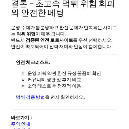
결론 – 초고속 먹튀 위험 회피
와 안전한 베팅
운영 주체가 불분명하고 환전 문제가 반복되는 사이트
는
먹튀 위험
이 매우 큽니다.
반드시
검증된 안전 토토사이트
를 우선 선택하세요.
안전이 확보되어야 진짜 재미와 안심이 함께합니다.
안전 체크리스트:
운영 이력·약관·환전 규정 꼼꼼히 확인
커뮤니티 평판 및 후기 비교
소액 테스트 후 점진적 이용
먹튀 검증 방법
을 먼저 확인하세요。
바로가기：
주의 안내
·