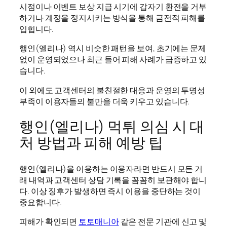
시점이나 이벤트 보상 지급 시기에 갑자기 환전을 거부
하거나 계정을 정지시키는 방식을 통해 금전적 피해를
입힙니다.
행인(엘리나) 역시 비슷한 패턴을 보여, 초기에는 문제
없이 운영되었으나 최근 들어 피해 사례가 급증하고 있
습니다.
이 외에도 고객센터의 불친절한 대응과 운영의 투명성
부족이 이용자들의 불만을 더욱 키우고 있습니다.
행인(엘리나) 먹튀 의심 시 대
처 방법과 피해 예방 팁
행인(엘리나)을 이용하는 이용자라면 반드시 모든 거
래 내역과 고객센터 상담 기록을 꼼꼼히 보관해야 합니
다. 이상 징후가 발생하면 즉시 이용을 중단하는 것이
중요합니다.
피해가 확인되면
토토매니아
같은 전문 기관에 신고 및