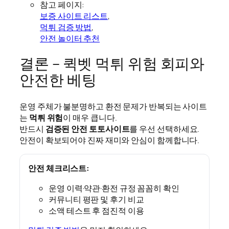
참고 페이지:
보증 사이트 리스트
,
먹튀 검증 방법
,
안전 놀이터 추천
결론 – 퀵벳 먹튀 위험 회피와
안전한 베팅
운영 주체가 불분명하고 환전 문제가 반복되는 사이트
는
먹튀 위험
이 매우 큽니다.
반드시
검증된 안전 토토사이트
를 우선 선택하세요.
안전이 확보되어야 진짜 재미와 안심이 함께합니다.
안전 체크리스트:
운영 이력·약관·환전 규정 꼼꼼히 확인
커뮤니티 평판 및 후기 비교
소액 테스트 후 점진적 이용