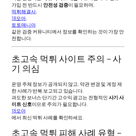
가입 전 반드시
안전성 검증
이 필요하며,
먹튀해결사
,
18모아
,
토토매니아
같은 검증 커뮤니티에서 정보를 확인하는 것이 가장 안
전합니다.
초고속 먹튀 사이트 주의 – 사
기 의심
운영 주체 정보가 공개되지 않고, 약관 변경 및 계정 제
한 사례가 반복 보고되고 있습니다.
과도한 보너스·단기간 고수익 광고는 전형적인
사기 사
이트 신호
이므로 주의가 필요합니다.
18모아
에서 최신 먹튀 사례를 확인하세요.
초고속 먹튀 피해 사례 유형 –