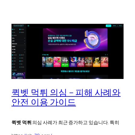
퀵벳 먹튀 의심 – 피해 사례와
안전 이용 가이드
퀵벳 먹튀
의심 사례가 최근 증가하고 있습니다. 특히