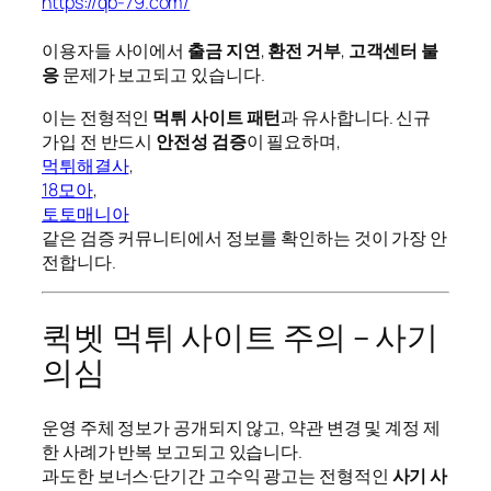
https://qb-79.com/
이용자들 사이에서
출금 지연
,
환전 거부
,
고객센터 불
응
문제가 보고되고 있습니다.
이는 전형적인
먹튀 사이트 패턴
과 유사합니다. 신규
가입 전 반드시
안전성 검증
이 필요하며,
먹튀해결사
,
18모아
,
토토매니아
같은 검증 커뮤니티에서 정보를 확인하는 것이 가장 안
전합니다.
퀵벳 먹튀 사이트 주의 – 사기
의심
운영 주체 정보가 공개되지 않고, 약관 변경 및 계정 제
한 사례가 반복 보고되고 있습니다.
과도한 보너스·단기간 고수익 광고는 전형적인
사기 사