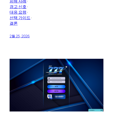
피해 사례
·
경고 신호
·
대응 요령
·
선택 가이드
·
결론
2월 25, 2026