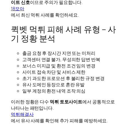
이트 신호
이므로 주의가 필요합니다.
18모아
에서 최신 먹튀 사례를 확인하세요.
퀵벳 먹튀 피해 사례 유형 – 사
기 정황 분석
출금 요청 후 장시간 지연 또는 미처리
고객센터 연결 불가, 무성의한 답변 반복
보너스 미지급 및 환전 조건 임의 변경
사이트 접속 차단 및 서비스 제한
초기 과도한 프로모션 후 불리한 규정 변경
유사 도메인 등장으로 혼란 유발
일부 계정의 환전 내역 조작 의심
이러한 정황은 다수
먹튀 토토사이트
에서 공통적으로
나타나는 패턴입니다.
먹튀해결사
에서 유사 사례를 확인해 추가 피해를 예방하세요.