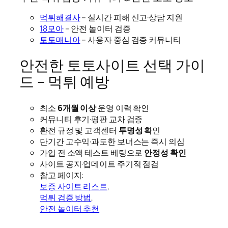
먹튀해결사
– 실시간 피해 신고·상담 지원
18모아
– 안전 놀이터 검증
토토매니아
– 사용자 중심 검증 커뮤니티
안전한 토토사이트 선택 가이
드 – 먹튀 예방
최소
6개월 이상
운영 이력 확인
커뮤니티 후기·평판 교차 검증
환전 규정 및 고객센터
투명성
확인
단기간 고수익·과도한 보너스는 즉시 의심
가입 전 소액 테스트 베팅으로
안정성 확인
사이트 공지·업데이트 주기적 점검
참고 페이지:
보증 사이트 리스트
,
먹튀 검증 방법
,
안전 놀이터 추천