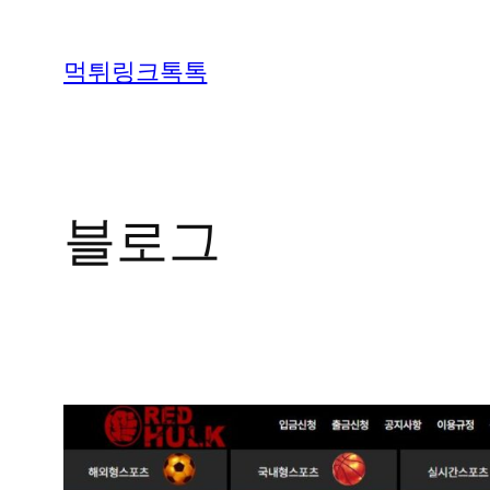
콘
텐
먹튀링크톡톡
츠
로
바
로
블로그
가
기