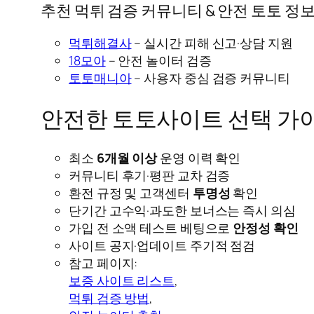
추천 먹튀 검증 커뮤니티 & 안전 토토 정
먹튀해결사
– 실시간 피해 신고·상담 지원
18모아
– 안전 놀이터 검증
토토매니아
– 사용자 중심 검증 커뮤니티
안전한 토토사이트 선택 가이
최소
6개월 이상
운영 이력 확인
커뮤니티 후기·평판 교차 검증
환전 규정 및 고객센터
투명성
확인
단기간 고수익·과도한 보너스는 즉시 의심
가입 전 소액 테스트 베팅으로
안정성 확인
사이트 공지·업데이트 주기적 점검
참고 페이지:
보증 사이트 리스트
,
먹튀 검증 방법
,