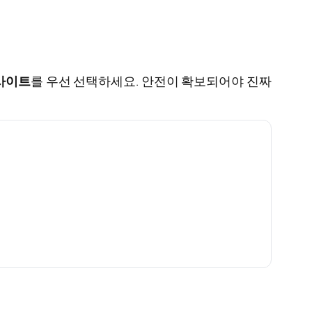
사이트
를 우선 선택하세요. 안전이 확보되어야 진짜