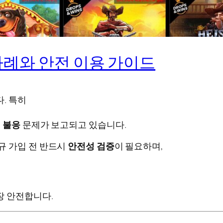
사례와 안전 이용 가이드
. 특히
 불응
문제가 보고되고 있습니다.
규 가입 전 반드시
안전성 검증
이 필요하며,
장 안전합니다.