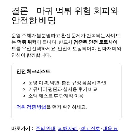
결론 – 마귀 먹튀 위험 회피와
안전한 베팅
운영 주체가 불분명하고 환전 문제가 반복되는 사이트
는
먹튀 위험
이 큽니다. 반드시
검증된 안전 토토사이
트
를 우선 선택하세요. 안전이 보장되어야 진짜 재미와
안심이 함께합니다。
안전 체크리스트:
운영 이력, 약관, 환전 규정 꼼꼼히 확인
커뮤니티 평판과 실사용 후기 비교
소액 테스트 후 단계적 이용
먹튀 검증 방법
을 먼저 확인하세요。
바로가기：
주의 안내
·
피해 사례
·
경고 신호
·
대응 요