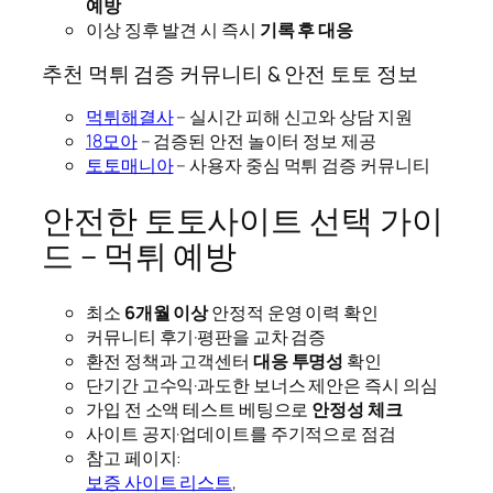
예방
이상 징후 발견 시 즉시
기록 후 대응
추천 먹튀 검증 커뮤니티 & 안전 토토 정보
먹튀해결사
– 실시간 피해 신고와 상담 지원
18모아
– 검증된 안전 놀이터 정보 제공
토토매니아
– 사용자 중심 먹튀 검증 커뮤니티
안전한 토토사이트 선택 가이
드 – 먹튀 예방
최소
6개월 이상
안정적 운영 이력 확인
커뮤니티 후기·평판을 교차 검증
환전 정책과 고객센터
대응 투명성
확인
단기간 고수익·과도한 보너스 제안은 즉시 의심
가입 전 소액 테스트 베팅으로
안정성 체크
사이트 공지·업데이트를 주기적으로 점검
참고 페이지:
보증 사이트 리스트
,