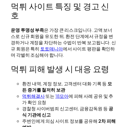
먹튀 사이트 특징 및 경고 신
호
운영 투명성 부족
은 가장 큰 리스크입니다. 고액 보너
스로 신규 회원을 유도한 뒤, 환전 단계에서 규정을 변
경하거나 계정을 차단하는 수법이 반복 보고됩니다. 신
규 회원은 특히
토토매니아
에서 사이트 평판을 확인하
며 각별히 조심해야 합니다.
먹튀 피해 발생 시 대응 요령
환전 내역, 계정 정보, 고객센터 대화 기록 등
모
든 증거를 철저히 보관
먹튀해결사
또는
18모아
에 피해 사례 공유 및 추
가 확인 요청
경찰청 사이버범죄 신고센터, 금융감독원 등
공
식 기관에 신고
주변인에게 의심 사이트 정보를 공유해
2차 피해