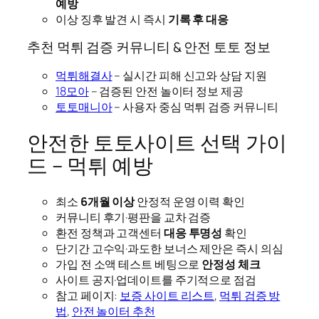
예방
이상 징후 발견 시 즉시
기록 후 대응
추천 먹튀 검증 커뮤니티 & 안전 토토 정보
먹튀해결사
– 실시간 피해 신고와 상담 지원
18모아
– 검증된 안전 놀이터 정보 제공
토토매니아
– 사용자 중심 먹튀 검증 커뮤니티
안전한 토토사이트 선택 가이
드 – 먹튀 예방
최소
6개월 이상
안정적 운영 이력 확인
커뮤니티 후기·평판을 교차 검증
환전 정책과 고객센터
대응 투명성
확인
단기간 고수익·과도한 보너스 제안은 즉시 의심
가입 전 소액 테스트 베팅으로
안정성 체크
사이트 공지·업데이트를 주기적으로 점검
참고 페이지:
보증 사이트 리스트
,
먹튀 검증 방
법
,
안전 놀이터 추천