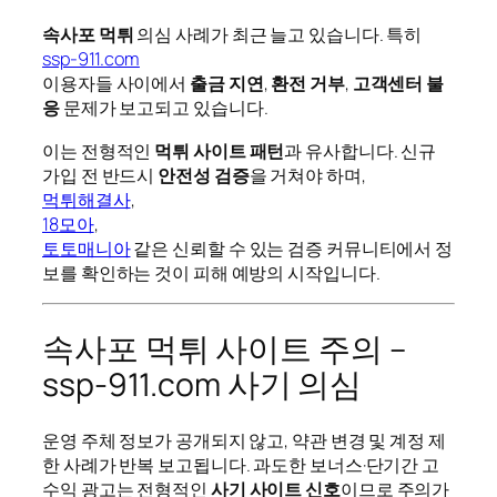
속사포 먹튀
의심 사례가 최근 늘고 있습니다. 특히
ssp-911.com
이용자들 사이에서
출금 지연
,
환전 거부
,
고객센터 불
응
문제가 보고되고 있습니다.
이는 전형적인
먹튀 사이트 패턴
과 유사합니다. 신규
가입 전 반드시
안전성 검증
을 거쳐야 하며,
먹튀해결사
,
18모아
,
토토매니아
같은 신뢰할 수 있는 검증 커뮤니티에서 정
보를 확인하는 것이 피해 예방의 시작입니다.
속사포 먹튀 사이트 주의 –
ssp-911.com 사기 의심
운영 주체 정보가 공개되지 않고, 약관 변경 및 계정 제
한 사례가 반복 보고됩니다. 과도한 보너스·단기간 고
수익 광고는 전형적인
사기 사이트 신호
이므로 주의가