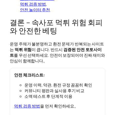
먹튀 검증 방법
,
안전 놀이터 추천
결론 – 속사포 먹튀 위험 회피
와 안전한 베팅
운영 주체가 불분명하고 환전 문제가 반복되는 사이트
는
먹튀 위험
이 큽니다. 반드시
검증된 안전 토토사이
트
를 우선 선택하세요. 안전이 보장되어야 진짜 재미와
안심이 함께합니다。
안전 체크리스트:
운영 이력, 약관, 환전 규정 꼼꼼히 확인
커뮤니티 평판과 실사용 후기 비교
소액 테스트 후 단계적 이용
먹튀 검증 방법
을 먼저 확인하세요。