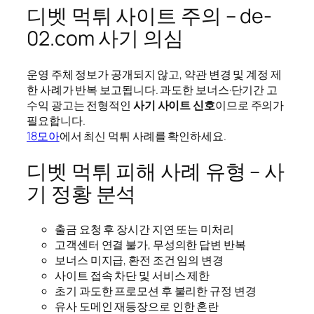
디벳 먹튀 사이트 주의 – de-
02.com 사기 의심
운영 주체 정보가 공개되지 않고, 약관 변경 및 계정 제
한 사례가 반복 보고됩니다. 과도한 보너스·단기간 고
수익 광고는 전형적인
사기 사이트 신호
이므로 주의가
필요합니다.
18모아
에서 최신 먹튀 사례를 확인하세요.
디벳 먹튀 피해 사례 유형 – 사
기 정황 분석
출금 요청 후 장시간 지연 또는 미처리
고객센터 연결 불가, 무성의한 답변 반복
보너스 미지급, 환전 조건 임의 변경
사이트 접속 차단 및 서비스 제한
초기 과도한 프로모션 후 불리한 규정 변경
유사 도메인 재등장으로 인한 혼란