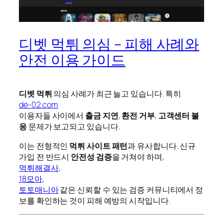
디벳 먹튀 의심 – 피해 사례와
안전 이용 가이드
디벳 먹튀
의심 사례가 최근 늘고 있습니다. 특히
de-02.com
이용자들 사이에서
출금 지연
,
환전 거부
,
고객센터 불
응
문제가 보고되고 있습니다.
이는 전형적인
먹튀 사이트 패턴
과 유사합니다. 신규
가입 전 반드시
안전성 검증
을 거쳐야 하며,
먹튀해결사
,
18모아
,
토토매니아
같은 신뢰할 수 있는 검증 커뮤니티에서 정
보를 확인하는 것이 피해 예방의 시작입니다.