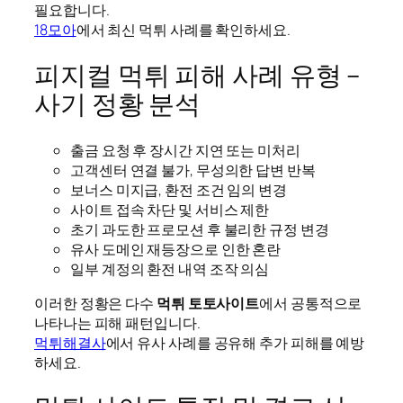
필요합니다.
18모아
에서 최신 먹튀 사례를 확인하세요.
피지컬 먹튀 피해 사례 유형 –
사기 정황 분석
출금 요청 후 장시간 지연 또는 미처리
고객센터 연결 불가, 무성의한 답변 반복
보너스 미지급, 환전 조건 임의 변경
사이트 접속 차단 및 서비스 제한
초기 과도한 프로모션 후 불리한 규정 변경
유사 도메인 재등장으로 인한 혼란
일부 계정의 환전 내역 조작 의심
이러한 정황은 다수
먹튀 토토사이트
에서 공통적으로
나타나는 피해 패턴입니다.
먹튀해결사
에서 유사 사례를 공유해 추가 피해를 예방
하세요.