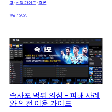
령
·
선택 가이드
·
결론
11월 7, 2025
속사포 먹튀 의심 – 피해 사례
와 안전 이용 가이드