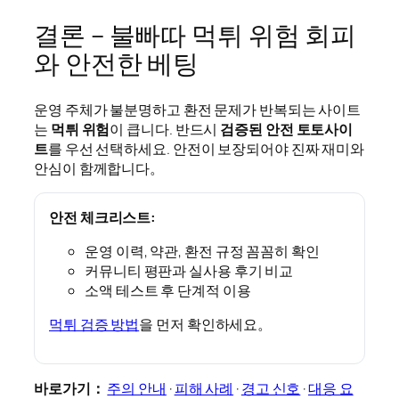
결론 – 불빠따 먹튀 위험 회피
와 안전한 베팅
운영 주체가 불분명하고 환전 문제가 반복되는 사이트
는
먹튀 위험
이 큽니다. 반드시
검증된 안전 토토사이
트
를 우선 선택하세요. 안전이 보장되어야 진짜 재미와
안심이 함께합니다。
안전 체크리스트:
운영 이력, 약관, 환전 규정 꼼꼼히 확인
커뮤니티 평판과 실사용 후기 비교
소액 테스트 후 단계적 이용
먹튀 검증 방법
을 먼저 확인하세요。
바로가기：
주의 안내
·
피해 사례
·
경고 신호
·
대응 요