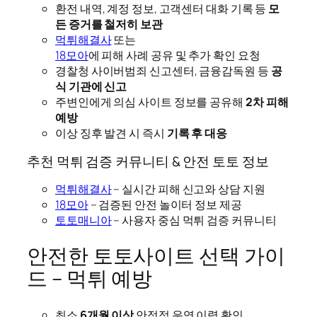
환전 내역, 계정 정보, 고객센터 대화 기록 등
모
든 증거를 철저히 보관
먹튀해결사
또는
18모아
에 피해 사례 공유 및 추가 확인 요청
경찰청 사이버범죄 신고센터, 금융감독원 등
공
식 기관에 신고
주변인에게 의심 사이트 정보를 공유해
2차 피해
예방
이상 징후 발견 시 즉시
기록 후 대응
추천 먹튀 검증 커뮤니티 & 안전 토토 정보
먹튀해결사
– 실시간 피해 신고와 상담 지원
18모아
– 검증된 안전 놀이터 정보 제공
토토매니아
– 사용자 중심 먹튀 검증 커뮤니티
안전한 토토사이트 선택 가이
드 – 먹튀 예방
최소
6개월 이상
안정적 운영 이력 확인