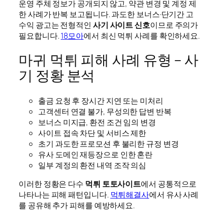
운영 주체 정보가 공개되지 않고, 약관 변경 및 계정 제
한 사례가 반복 보고됩니다. 과도한 보너스·단기간 고
수익 광고는 전형적인
사기 사이트 신호
이므로 주의가
필요합니다.
18모아
에서 최신 먹튀 사례를 확인하세요.
마귀 먹튀 피해 사례 유형 – 사
기 정황 분석
출금 요청 후 장시간 지연 또는 미처리
고객센터 연결 불가, 무성의한 답변 반복
보너스 미지급, 환전 조건 임의 변경
사이트 접속 차단 및 서비스 제한
초기 과도한 프로모션 후 불리한 규정 변경
유사 도메인 재등장으로 인한 혼란
일부 계정의 환전 내역 조작 의심
이러한 정황은 다수
먹튀 토토사이트
에서 공통적으로
나타나는 피해 패턴입니다.
먹튀해결사
에서 유사 사례
를 공유해 추가 피해를 예방하세요.