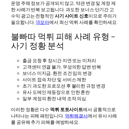
운영 주체 정보가 공개되지 않고, 약관 변경 및 계정 제
한 사례가 반복 보고됩니다. 과도한 보너스·단기간 고
수익 광고는 전형적인
사기 사이트 신호
이므로 주의가
필요합니다.
18모아
에서 최신 먹튀 사례를 확인하세요.
불빠따 먹튀 피해 사례 유형 –
사기 정황 분석
출금 요청 후 장시간 지연 또는 미처리
고객센터 연결 불가, 무성의한 답변 반복
보너스 미지급, 환전 조건 임의 변경
사이트 접속 차단 및 서비스 제한
초기 과도한 프로모션 후 불리한 규정 변경
유사 도메인 재등장으로 인한 혼란
일부 계정의 환전 내역 조작 의심
이러한 정황은 다수
먹튀 토토사이트
에서 공통적으로
나타나는 피해 패턴입니다.
먹튀해결사
에서 유사 사례
를 공유해 추가 피해를 예방하세요.